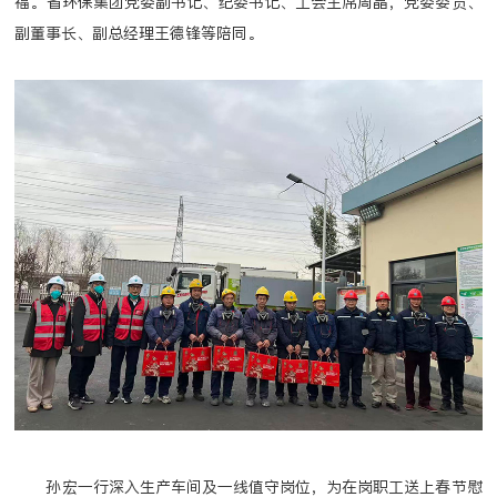
福。省环保集团党委副书记、纪委书记、工会主席周晶，党委委员、
副董事长、副总经理王德锋等陪同。
孙宏一行深入生产车间及一线值守岗位，为在岗职工送上春节慰