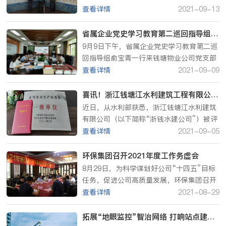
查看详情
2021-09-13
省属企业党史学习教育第二巡回指导组来钱塘物业公司党支部检查指导
9月9日下午，省属企业党史学习教育第二巡
回指导组俞宝青一行来钱塘物业公司党支部
检查指导党史学习教育开展情况。
查看详情
2021-09-09
喜讯！浙江钱塘江水利建筑工程有限公司顺利通过一级水利安全生产标准化达标评审
近日，从水利部获悉，浙江钱塘江水利建筑
有限公司（以下简称“浙钱水建公司”）被评
为“一级水利安全生产标准化达标单位”，标
查看详情
2021-09-05
志着浙钱水建公司安全管理进入了最高标准
管理行列。
环保集团召开2021年度工作务虚会
8月29日，为科学谋划好公司“十四五”目标
任务，促进公司高质量发展，环保集团召开
了2021年度工作务虚会。
查看详情
2021-08-29
拓展“地眼监控”智治网络 打响站点建设第一枪