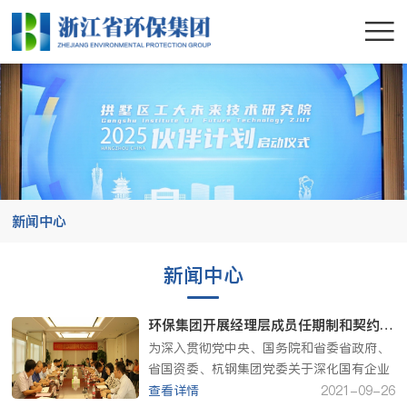
新闻中心
新闻中心
环保集团开展经理层成员任期制和契约化管理签约仪式
为深入贯彻党中央、国务院和省委省政府、
省国资委、杭钢集团党委关于深化国有企业
改革精神
查看详情
2021-09-26