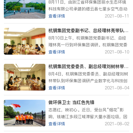
8月11日，由浙江省环保集团丽水生态环境
科技有限公司承建的缙云县七里乡空气自动
监测站顺利完成首次站点设备吊装，缙云县
查看详情
2021-08-11
成为项目进度最快的县，打响了丽水市生态
环境质量监测网络项目站点建设的第一枪。
杭钢集团党委副书记、总经理林亮带队来环保集团开展工作调研
8月10日上午，杭钢集团党委副书记、总经
理林亮一行到环保集团调研。杭钢集团党委
委员、副总经理、公司董事长杨静波，杭钢
查看详情
2021-08-10
集团战略投资部、财务资产管理部、人力资
源部、安全环保部、科技创新部、综合办公
杭钢集团党委委员、副总经理刘树林带队来环保集团调研指导产业数字化与科技创新工作
室等陪同调研。
8月4日，杭钢集团党委委员、副总经理刘树
林带队到环保集团调研产业数字化与科技创
新工作，杭钢集团科技创新部、战略投资部
查看详情
2021-08-04
与浙江省数据管理有限公司陪同调研。
做环保卫士 当红色先锋
志愿红，映初心。近日，受台风“烟花”影
响，钱塘江多段江域滞留大量水面垃圾，因
风向、潮汛等作用，在钱塘江江道、岸滩、
查看详情
2021-08-02
交叉构筑物、芦苇地等处形成大面积积聚，